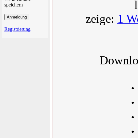
speichern
zeige:
1 W
Registrierung
Downloa
·
·
·
·