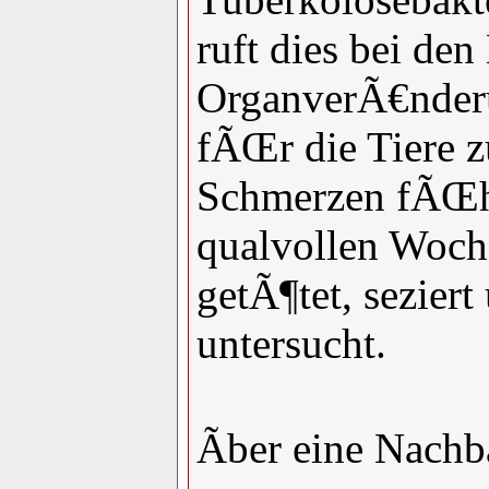
ruft dies bei de
OrganverÃ€nderu
fÃŒr die Tiere z
Schmerzen fÃŒh
qualvollen Woch
getÃ¶tet, sezier
untersucht.
Ãber eine Nachba