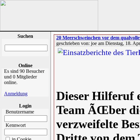
Suchen
20 Meerschweinchen vor dem qualvollen
geschrieben von: joe am Dienstag, 18. Apr
Online
Es sind 90 Besucher
und 0 Mitglieder
online.
Dieser Hilferuf
Anmeldung
Login
Team ÃŒber die
Benutzername
verzweifelte Be
Kennwort
Dritte von dem
in Cookie