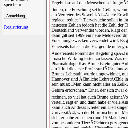
Ergebnisse auf den Menschen sei fragwÃŒ
speichern
finden, die Forschung sei in Gefahr, wen
ein Vertreter des Sowohl-Als-Auch: Er wil
replace, reduce“: Tierversuche sollen in 
neuesten Zahlen jedoch hat die Zahl der 
Registrierung
Deutschland verwendet worden, klagt der 
dann gilt seit 1999 ein neue Meldeverord
Forschungszwecken verwendet wird. Es gibt
Einerseits hat sich die EU gerade unter
Andererseits kommt die Regelung spÃ€t un
toxische Wirkung testen zu lassen. Was de
Pharmakologe Kay Brune ist ein guter Anl
am 1.Juli die erste Professur fÃŒr „Inno
Brunes Lehrstuhl wurde umgewidmet, nun s
Hannover sind Ã€hnliche LehrstÃŒhle in Pla
sein muss: „Man kann nicht alles an Zell
Gehirn erforschen.“ Einer, der sich zwar 
rechnen, so viel hat auch Brune gelernt.
verteilt, sagt er, und dann habe er vie
kann auch Andreas Kreiter ein Lied singen
UniversitÃ€t, wo der Hirnforscher mit Mak
sich, er habe zu seinen rund 15 Makaken ei
von besonderen TierzÃŒchtern gezogenen A
tragen, wie und welche Hirnzellen zusamm