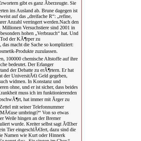
ortern gibt es ganz Ãberzeugte. Sie
rten ins Ausland ab. Brune dagegen ist
eist auf das „dreifache R“: „refine,
 ihrer Anzahl verringert werden.Nach den
Millionen Versuchstiere sind 2001 in
n besonders hohen „Verbrauch“ hat. Und
m Tod der KÃ¶rper zu
, das macht die Sache so kompliziert:
osmetik-Produkte zuzulassen.
n, 100000 chemische Altstoffe auf ihre
uche bedeutet. Der Erlanger
and der Debatte zu erÃ¶rtern. Er hat
at der UniversitÃ€t Geld gegeben,
rsuch widmen. In Konstanz und
en ohne, und er ist sicher, dass beides
rankheit muss ich im funktionierenden
bschwÃ¶rt, hat immer mit Ãrger zu
Zettel mit seiner Telefonnummer
ie MÃ€use umbringt?“ Von so etwas
ner Weile hingen an der Bremer
uliert wurde. Kreiter selbst sagt ÃŒber
in Tier eingeschlÃ€fert, dazu sind die
 die Namen wie Kurt oder Hinnerk
r nennt das: „Sie singen im Chor.“