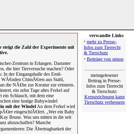
verwandte Links
·
mehr zu Presse-
e steigt die Zahl der Experimente mit
Infos zum Tierrecht
tive.
& Tierschutz
·
Beiträge von simon
-Fischer-Zentrum in Erlangen. Darunter
en, die hier Tierversuche machen? Oder
: In der Eingangshalle des Emil-
meistgelesener
den WÃ€nden ChimÃ€ren aus Stahl,
Beitrag in Presse-
 an die NÃ€he zur Kreatur zur erinnern.
Infos zum Tierrecht
nnert, ein zehn Tage altes Ferkel auf
& Tierschutz:
t ein Schlauch, mit dem eine
Kennzeichnung kann
nchen eine lustige Babywindel
Tierschutz verbessern
in mit der Windel
An dem Ferkel wird
spÃ€ter eingeschlÃ€fert. „Wer ein Baby
Kay Brune. Was uns mitten in die seit
 ganz abzuschaffen? Manche
umentieren: Die Ãbertragbarkeit der