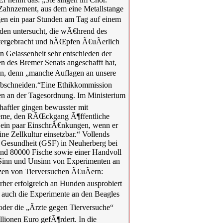
 Zahnzement, aus dem eine Metallstange
ngen ein paar Stunden am Tag auf einem
den untersucht, die wÃ€hrend des
untergebracht und hÃŒpfen Ã€uÃerlich
n Gelassenheit sehr entschieden der
en des Bremer Senats angeschafft hat,
hen, denn „manche Auflagen an unsere
 abschneiden.“Eine Ethikkommission
en an der Tagesordnung. Im Ministerium
haftler gingen bewusster mit
bleme, den RÃŒckgang Ã¶ffentliche
g ein paar EinschrÃ€nkungen, wenn er
e Zellkultur einsetzbar.“ Vollends
d Gesundheit (GSF) in Neuherberg bei
nd 80000 Fische sowie einer Handvoll
r Sinn und Unsinn von Experimenten an
tzen von Tierversuchen Ã€uÃern:
rher erfolgreich an Hunden ausprobiert
 auch die Experimente an den Beagles
der die „Ãrzte gegen Tierversuche“
ionen Euro gefÃ¶rdert. In die