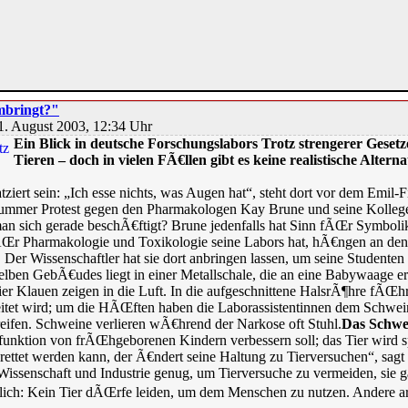
mbringt?"
1. August 2003, 12:34 Uhr
Ein Blick in deutsche Forschungslabors Trotz strengerer Gesetz
Tieren – doch in vielen FÃ€llen gibt es keine realistische Alterna
tziert sein: „Ich esse nichts, was Augen hat“, steht dort vor dem Emil
stummer Protest gegen den Pharmakologen Kay Brune und seine Kolleg
an sich gerade beschÃ€ftigt? Brune jedenfalls hat Sinn fÃŒr Symbolik
 fÃŒr Pharmakologie und Toxikologie seine Labors hat, hÃ€ngen an 
er Wissenschaftler hat sie dort anbringen lassen, um seine Studenten
elben GebÃ€udes liegt in einer Metallschale, die an eine Babywaage eri
er Klauen zeigen in die Luft. In die aufgeschnittene HalsrÃ¶hre fÃŒhr
eitet wird; um die HÃŒften haben die Laborassistentinnen dem Schwei
ifen. Schweine verlieren wÃ€hrend der Narkose oft Stuhl.
Das Schwe
funktion von frÃŒhgeborenen Kindern verbessern soll; das Tier wird 
ettet werden kann, der Ã€ndert seine Haltung zu Tierversuchen“, sagt 
Wissenschaft und Industrie genug, um Tierversuche zu vermeiden, sie
ich: Kein Tier dÃŒrfe leiden, um dem Menschen zu nutzen. Andere arg