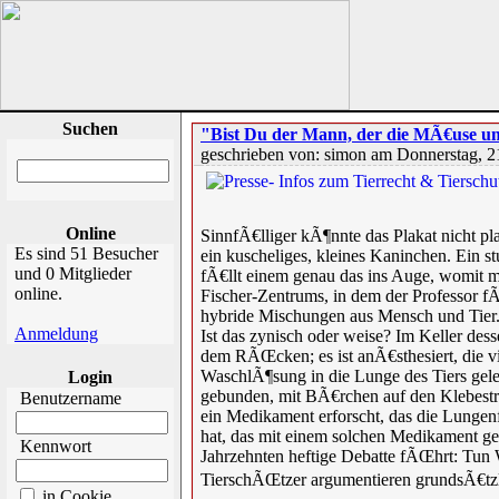
Suchen
"Bist Du der Mann, der die MÃ€use u
geschrieben von: simon am Donnerstag, 2
Online
SinnfÃ€lliger kÃ¶nnte das Plakat nicht pla
Es sind 51 Besucher
ein kuscheliges, kleines Kaninchen. Ein 
und 0 Mitglieder
fÃ€llt einem genau das ins Auge, womit m
online.
Fischer-Zentrums, in dem der Professor
hybride Mischungen aus Mensch und Tier. D
Anmeldung
Ist das zynisch oder weise? Im Keller dess
dem RÃŒcken; es ist anÃ€sthesiert, die vi
WaschlÃ¶sung in die Lunge des Tiers gel
Login
gebunden, mit BÃ€rchen auf den Klebestre
Benutzername
ein Medikament erforscht, das die Lungen
hat, das mit einem solchen Medikament ger
Kennwort
Jahrzehnten heftige Debatte fÃŒhrt: Tun 
TierschÃŒtzer argumentieren grundsÃ€tzl
in Cookie