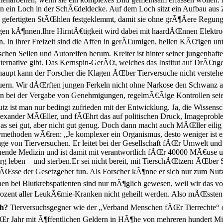
n ein Loch in der SchÃ€deldecke. Auf dem Loch sitzt ein Aufbau aus
ell gefertigten StÃŒhlen festgeklemmt, damit sie ohne grÃ¶Ãere Regu
lgen kÃ¶nnen.Ihre HirntÃ€tigkeit wird dabei mit haardÃŒnnen Elektro
. In ihrer Freizeit sind die Affen in gerÃ€umigen, hellen KÃ€figen 
en Seilen und Autoreifen herum. Kreiter ist hinter seiner jungenhafte
lternative gibt. Das Kernspin-GerÃ€t, welches das Institut auf DrÃ€ng
erhaupt kann der Forscher die Klagen ÃŒber Tierversuche nicht verste
 Bauern. Wir dÃŒrften jungen Ferkeln nicht ohne Narkose den Schwanz
ien bei der Vergabe von Genehmigungen, regelmÃ€Ãige Kontrollen sei
 ist man nur bedingt zufrieden mit der Entwicklung. Ja, die Wissensc
Alexander MÃŒller, und fÃŒhrt das auf politischen Druck, Imagepro
as sei gut, aber nicht gut genug. Doch dann macht auch MÃŒller eili
methoden wÃ€ren: „Je komplexer ein Organismus, desto weniger ist ein
rage von Tierversuchen. Er leitet bei der Gesellschaft fÃŒr Umwelt un
nde Medizin und ist damit mit verantwortlich fÃŒr 40000 MÃ€use u
berg leben – und sterben.Er sei nicht bereit, mit TierschÃŒtzern ÃŒbe
 mÃŒsse der Gesetzgeber tun. Als Forscher kÃ¶nne er sich nur zum Nu
en bei Blutkrebspatienten sind nur mÃ¶glich gewesen, weil wir das vo
ozent aller LeukÃ€mie-Kranken nicht geheilt werden. Also mÃŒssten
ch?
Tierversuchsgegner wie der „Verband Menschen fÃŒr Tierrechte“ o
r Jahr mit Ã¶ffentlichen Geldern in HÃ¶he von mehreren hundert Mill