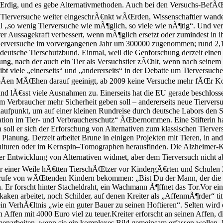
rdig, und es gebe Alternativmethoden. Auch bei den Versuchs-BefÃŒrw
n Tierversuche weiter eingeschrÃ€nkt wÃŒrden, Wissenschaftler wande
l „so wenig Tierversuche wie mÃ¶glich, so viele wie nÃ¶tig“. Und verw
ihrer Aussagekraft verbessert, wenn mÃ¶glich ersetzt oder zumindest in
Tierversuche im vorvergangenen Jahr um 300000 zugenommen; rund 2,1 
deutsche Tierschutzbund. Einmal, weil die Genforschung derzeit eine
nung, nach der auch ein Tier als Versuchstier zÃ€hlt, wenn nach seine
 viele „einerseits“ und „andererseits“ in der Debatte um Tierversuche
 groÃen MÃŒhen darauf geeinigt, ab 2009 keine Versuche mehr fÃŒr K
d lÃ€sst viele Ausnahmen zu. Einerseits hat die EU gerade beschlosse
m Verbraucher mehr Sicherheit geben soll – andererseits neue Tiervers
aufpunkt, um auf einer kleinen Rundreise durch deutsche Labors den St
vation im Tier- und Verbraucherschutz“ ÃŒbernommen. Eine Stifterin h
oll er sich der Erforschung von Alternativen zum klassischen Tierve
nung. Derzeit arbeitet Brune in einigen Projekten mit Tieren, in ander
kulturen oder im Kernspin–Tomographen herausfinden. Die Alzheimer-K
der Entwicklung von Alternativen widmet, aber dem Tierversuch nicht a
Vor einer Weile hÃ€tten TierschÃŒtzer vor KindergÃ€rten und Schulen 
le Anrufe von wÃŒtenden Kindern bekommen: „Bist Du der Mann, der d
. Er forscht hinter Stacheldraht, ein Wachmann Ã¶ffnet das Tor.Vor ei
aken arbeitet, noch Schilder, auf denen Kreiter als „AffenmÃ¶rder“ tit
n VerhÃ€ltnis „wie ein guter Bauer zu seinen Hoftieren“. Selten wird e
ffen mit 4000 Euro viel zu teuer.Kreiter erforscht an seinen Affen,
enarbeiten, wenn sie ein komplexes Bild gemeinsam erfassen wollen. E