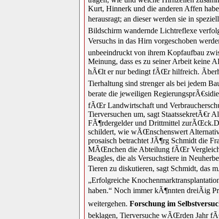
Kurt, Hinnerk und die anderen Affen habe
herausragt; an dieser werden sie in spezi
Bildschirm wandernde Lichtreflexe verfo
Versuchs in das Hirn vorgeschoben werden
unbeeindruckt von ihrem Kopfaufbau zwisch
Meinung, dass es zu seiner Arbeit keine A
hÃ€lt er nur bedingt fÃŒr hilfreich. Ãb
Tierhaltung sind strenger als bei jedem
berate die jeweiligen RegierungsprÃ€sid
fÃŒr Landwirtschaft und Verbraucherschutz
Tierversuchen um, sagt StaatssekretÃ€r 
FÃ¶rdergelder und Drittmittel zurÃŒck.D
schildert, wie wÃŒnschenswert Alternativ
prosaisch betrachtet JÃ¶rg Schmidt die F
MÃŒnchen die Abteilung fÃŒr Vergleiche
Beagles, die als Versuchstiere in Neuher
Tieren zu diskutieren, sagt Schmidt, das
„Erfolgreiche Knochenmarktransplantation
haben.“ Noch immer kÃ¶nnten dreiÃig Pr
weitergehen.
Forschung im Selbstversu
beklagen, Tierversuche wÃŒrden Jahr fÃŒ