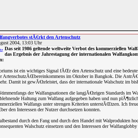
lfangverbotes stÃ€rkt den Artenschutz
ugust 2004, 13:03 Uhr
Das seit 1986 geltende weltweite Verbot des kommerziellen Walfa
das Ergebnis der Jahrestagung der internationalen Walfangkom
n:
riums ist ein wichtiges Signal fÃŒr den Artenschutz und eine bedeut
ner ArtenschutzÃŒbereinkommens im Oktober in Bangkok. Die AntrÃ
hr. Damit ist gewÃ€hrleistet, dass der internationale Walschutz im bis
n Stimmenfangs der Walfangnationen die langjÃ€hrigen Standards im Wals
e ablehnende Haltung zum Walfang aufgegeben haben und nun plÃ¶tzlic
erziellen Walfangs unter strengen Kriterien unterstÃŒtzen. Ich freue
Œber den Interessen der Nutzer durchsetzen konnten.
 Walbestand durch den Fang und durch den Handel mit Walprodukten ho
onsequenten Walschutz einsetzen und den Interessen der Walfanglobby e