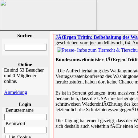
Suchen
JÃŒrgen Trittin: Beibehaltung des Wa
geschrieben von: joe am Mittwoch, 04. A
Bundesumweltminister JÃŒrgen Tritti
Online
Es sind 53 Besucher
"Die Aufrechterhaltung des Walfangmorato
und 0 Mitglieder
Vertragsstaatenkonferenz des Washingto
online.
herabzustufen, haben dort keine Chance me
Anmeldung
Es ist in Sorrent gelungen, trotz massive
bedauerlich, dass die USA ihre bisherig
schrittweisen WiedereinfÃŒhrung des komm
Login
letztendlich die Schutzinteressen gegenÃ
Benutzername
Die Tagung hat erneut gezeigt, dass der
Kennwort
sich deshalb auch weiterhin fÃŒr einen k
in Cookie