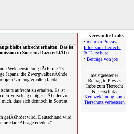
verwandte Links
·
mehr zu Presse-
ngs bleibt aufrecht erhalten. Das ist
Infos zum Tierrecht
mission in Sorrent. Dazu erklÃ€rt
& Tierschutz
·
Beiträge von joe
ende Weichenstellung fÃŒr die 13.
€ge Japans, die ZwergwalbestÃ€nde
meistgelesener
herigen Umfang erhalten bleibt.
Beitrag in Presse-
Infos zum Tierrecht
chutz aufrecht zu erhalten. Es ist
& Tierschutz:
h den Vorschlag einiger LÃ€nder zur
Kennzeichnung kann
 mich, dass sich dennoch in Sorrent
Tierschutz verbessern
ch gefÃ€hrdet wird. Deutschland wird
ine klare Absage erteilen."