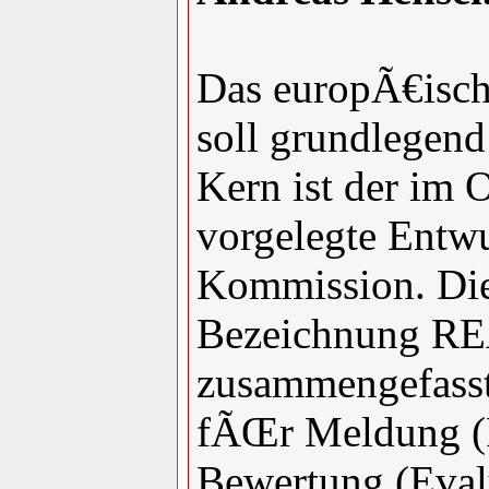
Das europÃ€isch
soll grundlegend
Kern ist der im O
vorgelegte Entw
Kommission. Die
Bezeichnung R
zusammengefasst
fÃŒr Meldung (R
Bewertung (Eval