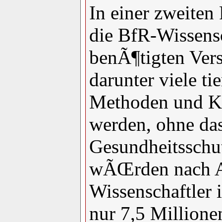
In einer zweite
die BfR-Wissensc
benÃ¶tigten Vers
darunter viele ti
Methoden und K
werden, ohne da
Gesundheitsschut
wÃŒrden nach A
Wissenschaftler 
nur 7,5 Millione