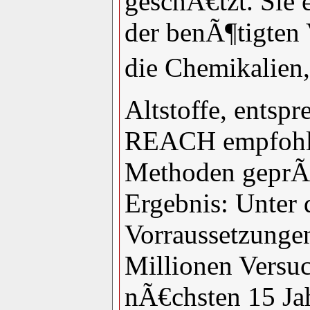
geschÃ€tzt. Sie 
der benÃ¶tigten 
die Chemikalien, 
Altstoffe, entsp
REACH empfohle
Methoden geprÃ
Ergebnis: Unter 
Vorraussetzungen
Millionen Versuc
nÃ€chsten 15 Ja