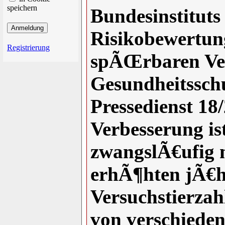
speichern
Bundesinstitut
Risikobewertung
Registrierung
spÃŒrbaren Ver
Gesundheitsschu
Pressedienst 18/
Verbesserung is
zwangslÃ€ufig m
erhÃ¶hten jÃ€h
Versuchstierzah
von verschieden