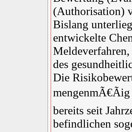
(Authorisation) 
Bislang unterlie
entwickelte Che
Meldeverfahren,
des gesundheitli
Die Risikobewer
mengenmÃ€Ãig w
bereits seit Jah
befindlichen sog