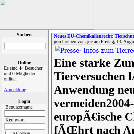
Suchen
Neues EU-Chemikalienrecht: Tierschut
geschrieben von: joe am Freitag, 13. Aug
Eine starke Zu
Online
Es sind 44 Besucher
Tierversuchen l
und 0 Mitglieder
online.
Anwendung neu
Anmeldung
vermeiden2004-
Login
Benutzername
europÃ€ische C
Kennwort
fÃŒhrt nach Au
in Cookie