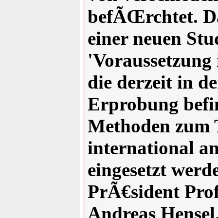
befÃŒrchtet. Da
einer neuen Stud
'Voraussetzung i
die derzeit in 
Erprobung befin
Methoden zum T
international a
eingesetzt werde
PrÃ€sident Prof
Andreas Hensel