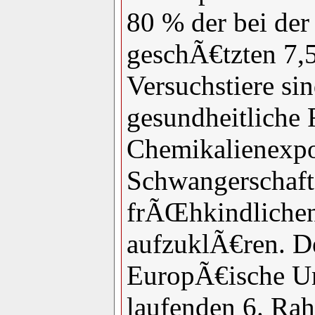
80 % der bei de
geschÃ€tzten 7,
Versuchstiere si
gesundheitliche 
Chemikalienexpos
Schwangerschaft
frÃŒhkindliche
aufzuklÃ€ren. De
EuropÃ€ische Un
laufenden 6. R