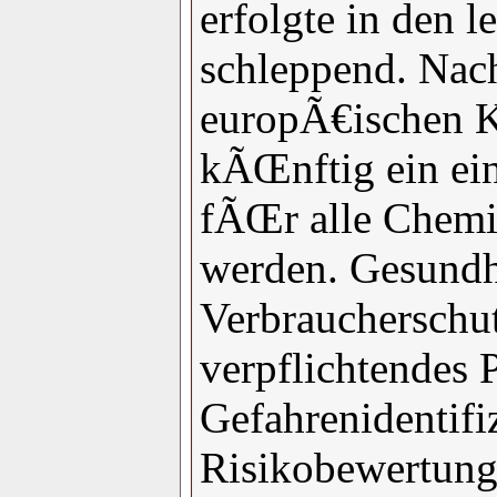
erfolgte in den l
schleppend. Nac
europÃ€ischen K
kÃŒnftig ein ein
fÃŒr alle Chemi
werden. Gesundh
Verbraucherschut
verpflichtendes
Gefahrenidentifi
Risikobewertung