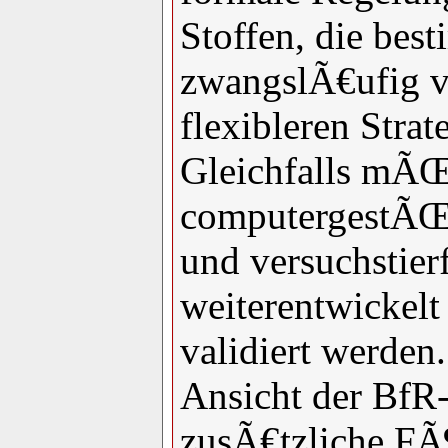
Stoffen, die bes
zwangslÃ€ufig ve
flexibleren Strat
Gleichfalls mÃ
computergestÃŒt
und versuchstie
weiterentwickelt
validiert werden
Ansicht der BfR-
zusÃ€tzliche FÃ¶