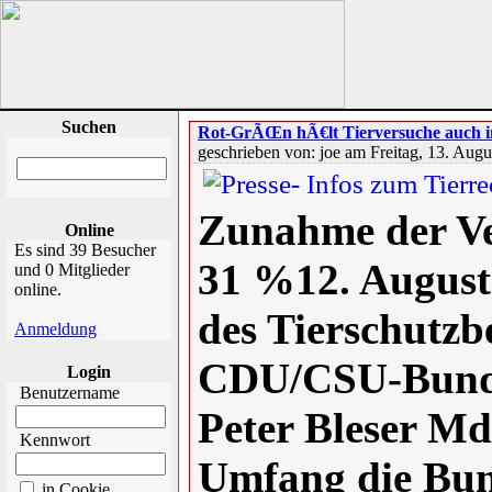
Suchen
Rot-GrÃŒn hÃ€lt Tierversuche auch i
geschrieben von: joe am Freitag, 13. Aug
Zunahme der Ve
Online
Es sind 39 Besucher
31 %12. August
und 0 Mitglieder
online.
des Tierschutzb
Anmeldung
CDU/CSU-Bunde
Login
Benutzername
Peter Bleser M
Kennwort
Umfang die Bun
in Cookie