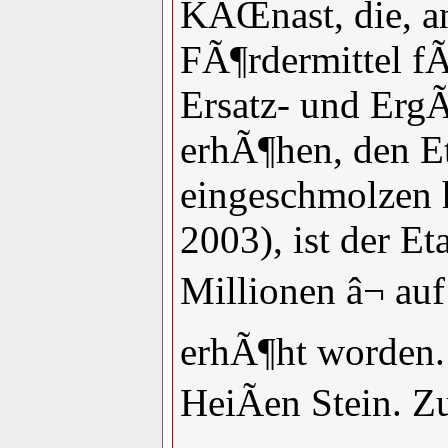
KÃŒnast, die, an
FÃ¶rdermittel f
Ersatz- und Er
erhÃ¶hen, den Et
eingeschmolzen h
2003), ist der Et
Millionen â¬ auf
erhÃ¶ht worden.
HeiÃen Stein. Z