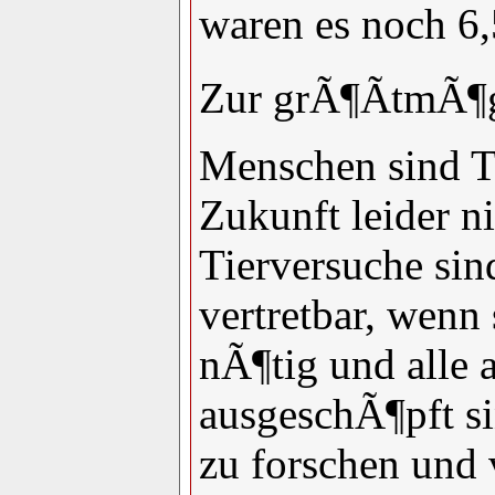
waren es noch 6,
Zur grÃ¶ÃtmÃ¶g
Menschen sind T
Zukunft leider n
Tierversuche sin
vertretbar, wenn 
nÃ¶tig und alle 
ausgeschÃ¶pft sin
zu forschen und 