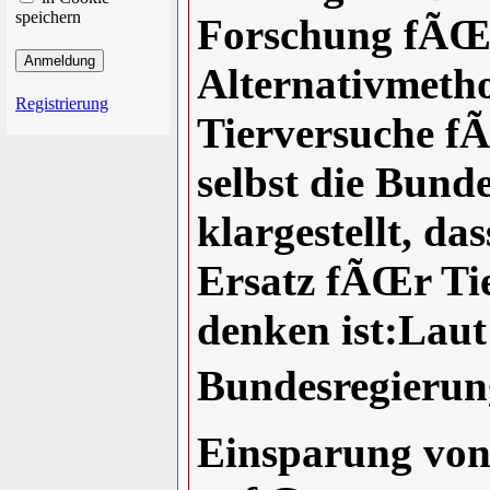
speichern
Forschung fÃŒ
Alternativmet
Registrierung
Tierversuche fÃ
selbst die Bund
klargestellt, da
Ersatz fÃŒr Tie
denken ist:Laut
Bundesregierung
Einsparung von