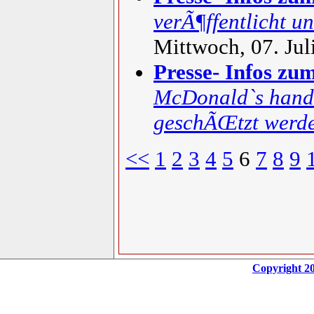
verÃ¶ffentlicht u
Mittwoch, 07. Jul
Presse- Infos zu
McDonald`s handel
geschÃŒtzt werd
<<
1
2
3
4
5
6
7
8
9
Copyright 20