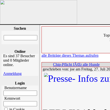
Suchen
Topi
Online
alle Beiträge dieses Themas aufrufen
Es sind 37 Besucher
und 0 Mitglieder
Chip-Pflicht fÃŒr alle Hunde
online.
geschrieben von: joe am Freitag, 27. Juli 2
Anmeldung
Login
Benutzername
Kennwort
in Cookie