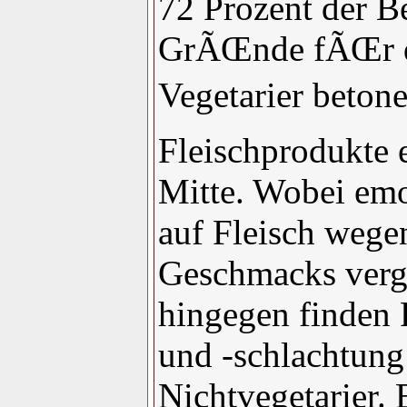
72 Prozent der B
GrÃŒnde fÃŒr de
Vegetarier betone
Fleischprodukte 
Mitte. Wobei emo
auf Fleisch wege
Geschmacks verge
hingegen finden 
und -schlachtung
Nichtvegetarier.