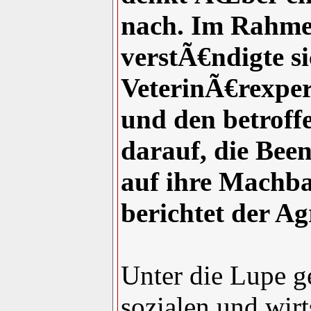
nach. Im Rahme
verstÃ€ndigte s
VeterinÃ€rexpe
und den betroff
darauf, die Bee
auf ihre Machba
berichtet der A
Unter die Lupe 
sozialen und wir