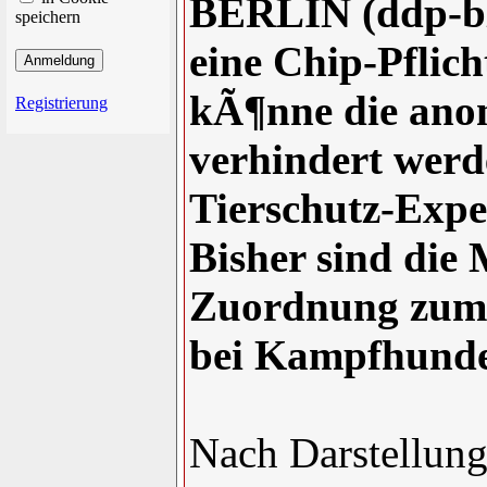
BERLIN (ddp-bl
speichern
eine Chip-Pflic
kÃ¶nne die ano
Registrierung
verhindert werd
Tierschutz-Exp
Bisher sind die 
Zuordnung zum 
bei Kampfhunden
Nach Darstellun