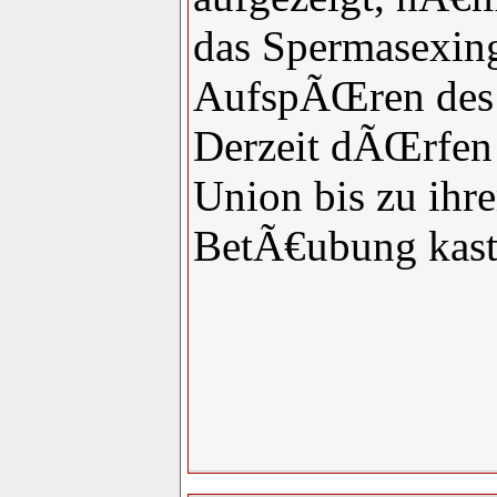
das Spermasexing
AufspÃŒren des 
Derzeit dÃŒrfen 
Union bis zu ihr
BetÃ€ubung kastr