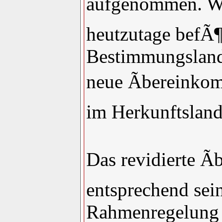
aufgenommen. WÃ
heutzutage befÃ¶
Bestimmungsland 
neue Ãbereinkom
im Herkunftsland
Das revidierte Ã
entsprechend sei
Rahmenregelung 