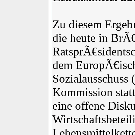
Zu diesem Ergebn
die heute in Br
RatsprÃ€sidentsc
dem EuropÃ€isch
Sozialausschuss
Kommission stattf
eine offene Disk
Wirtschaftsbeteil
Lebensmittelkett