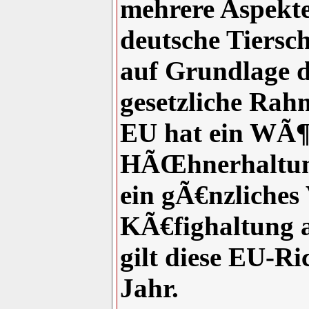
mehrere Aspekte
deutsche Tiersc
auf Grundlage de
gesetzliche Rah
EU hat ein WÃ¶
HÃŒhnerhaltung
ein gÃ€nzliches
KÃ€fighaltung a
gilt diese EU-Ric
Jahr.